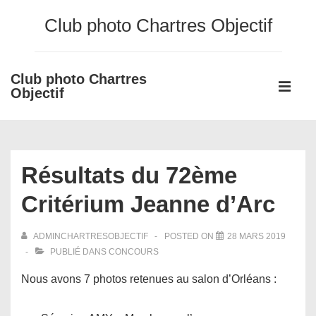
↓
Club photo Chartres Objectif
passer
au
contenu
Club photo Chartres
Main
principal
Objectif
Navigati
ME
Résultats du 72ème
Critérium Jeanne d’Arc
ADMINCHARTRESOBJECTIF
POSTED ON
28 MARS 2019
PUBLIÉ DANS
CONCOURS
Nous avons 7 photos retenues au salon d’Orléans :