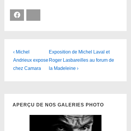
Facebook
Bluesky
Navigation
Previous
Next
‹ Michel
Exposition de Michel Laval et
Post
Post
de
Andrieux expose
Roger Lasbareilles au forum de
is
is
chez Camara
la Madeleine ›
l’article
APERÇU DE NOS GALERIES PHOTO