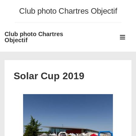
↓
Club photo Chartres Objectif
passer
au
contenu
Club photo Chartres
Main
principal
Objectif
Navigati
ME
Solar Cup 2019