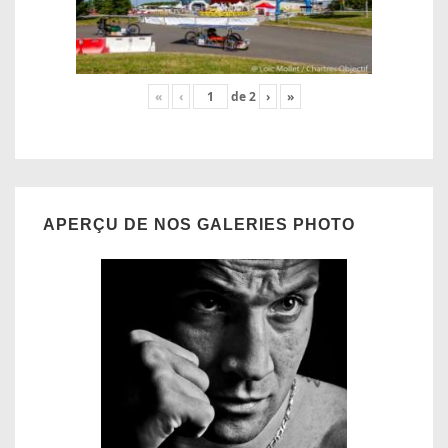
«
‹
de
2
›
»
APERÇU DE NOS GALERIES PHOTO