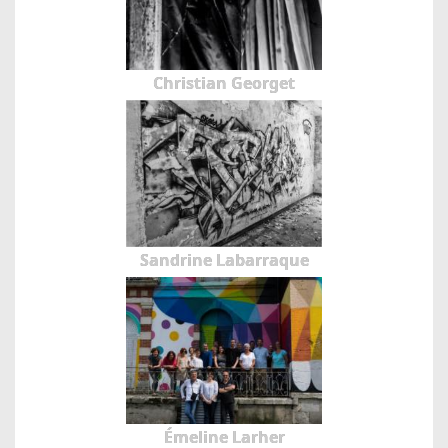
Christian Georget
Sandrine Labarraque
Émeline Larher