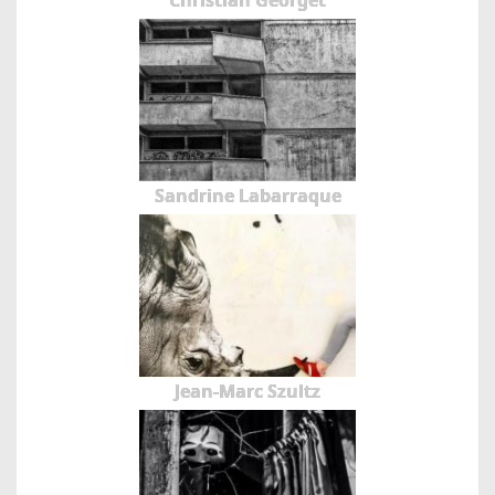
Christian Georget
Sandrine Labarraque
Jean-Marc Szultz