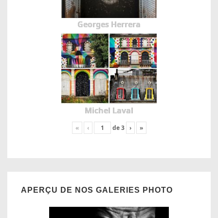
Georges Herrera
Michel Laval
«
‹
de
3
›
»
APERÇU DE NOS GALERIES PHOTO