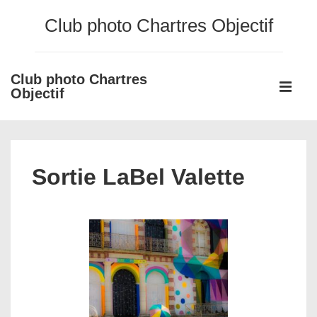
↓
Club photo Chartres Objectif
passer
au
contenu
Club photo Chartres
Main
principal
Objectif
Navigati
ME
Sortie LaBel Valette