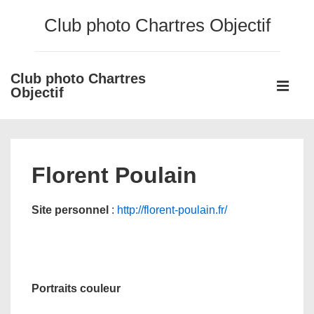
↓
Club photo Chartres Objectif
passer
au
contenu
Club photo Chartres
Main
principal
Objectif
Navigati
ME
Florent Poulain
Site personnel
:
http://florent-poulain.fr/
Portraits couleur