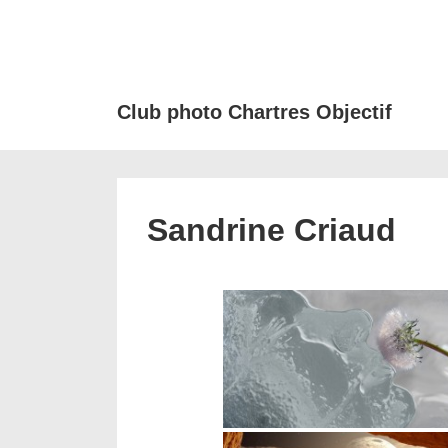
↓
passer
au
contenu
Club photo Chartres Objectif
principal
Sandrine Criaud