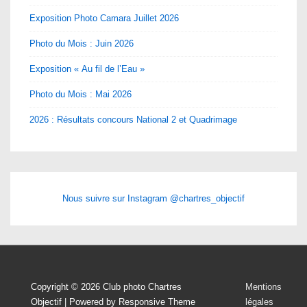
Exposition Photo Camara Juillet 2026
Photo du Mois : Juin 2026
Exposition « Au fil de l’Eau »
Photo du Mois : Mai 2026
2026 : Résultats concours National 2 et Quadrimage
Nous suivre sur Instagram @chartres_objectif
Menu
Copyright © 2026
Club photo Chartres
Mentions
Objectif
| Powered by
Responsive Theme
légales