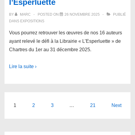
l’Esperluette
BY
MARC
POSTED ON
26 NOVEMBRE 2025
PUBLIÉ
DANS
EXPOSITIONS
Vous pourrez retrouver les œuvres de nos 16 auteurs
ayant relevé le défi à la Librairie « L’Esperluette » de
Chartres du 1er au 31 décembre 2025.
Lire la suite ›
Pagination
1
2
3
…
21
Next
des
publications