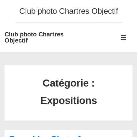
↓
Club photo Chartres Objectif
passer
au
contenu
Club photo Chartres
Main
principal
Objectif
Navigati
ME
Catégorie :
Expositions