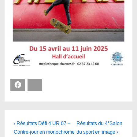
Facebook
Bluesky
Navigation
Previous
Next
‹ Résultats Défi 4 UR 07 –
Résultats du 4°Salon
Post
Post
de
Contre-jour en monochrome
du sport en image ›