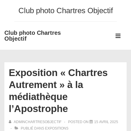
↓
Club photo Chartres Objectif
passer
au
contenu
Club photo Chartres
Main
principal
Objectif
Navigati
ME
Exposition « Chartres
Autrement » à la
médiathèque
l’Apostrophe
ADMINCHARTRESOBJECTIF
POSTED ON
15 AVRIL 2025
PUBLIÉ DANS
EXPOSITIONS