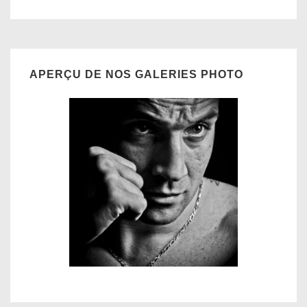
is
is
l’article
APERÇU DE NOS GALERIES PHOTO