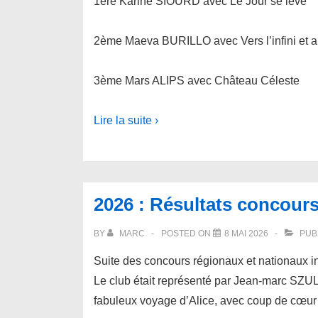
1ère Karine SIOURD avec Le Jour se lève
2ème Maeva BURILLO avec Vers l’infini et a
3ème Mars ALIPS avec Château Céleste
Lire la suite ›
2026 : Résultats concour
BY
MARC
POSTED ON
8 MAI 2026
PUB
Suite des concours régionaux et nationaux i
Le club était représenté par Jean-marc SZUL
fabuleux voyage d’Alice, avec coup de cœur d