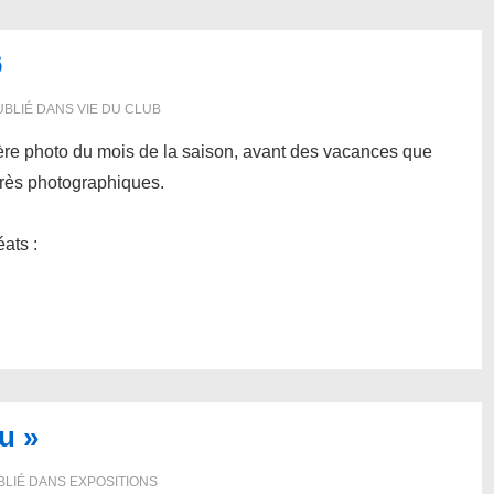
6
BLIÉ DANS
VIE DU CLUB
nière photo du mois de la saison, avant des vacances que
 très photographiques.
ats :
u »
BLIÉ DANS
EXPOSITIONS