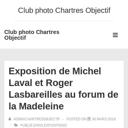
↓
Club photo Chartres Objectif
passer
au
contenu
Club photo Chartres
Main
principal
Objectif
Navigati
ME
Exposition de Michel
Laval et Roger
Lasbareilles au forum de
la Madeleine
ADMINCHARTRESOBJECTIF
POSTED ON
30 MARS 2019
PUBLIÉ DANS
EXPOSITIONS