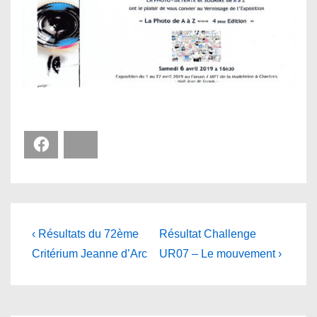
Facebook
Bluesky
Navigation
Previous
Next
‹ Résultats du 72ème
Résultat Challenge
Post
Post
de
Critérium Jeanne d’Arc
UR07 – Le mouvement ›
is
is
l’article