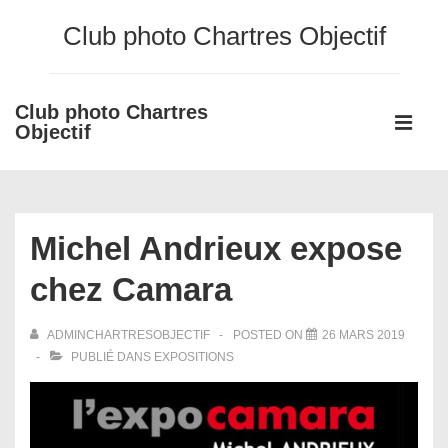
↓
Club photo Chartres Objectif
passer
au
contenu
Club photo Chartres
Main
principal
Objectif
Navigati
ME
Michel Andrieux expose
chez Camara
ADMINCHARTRESOBJECTIF
POSTED ON
26 MARS 2019
PUBLIÉ DANS
EXPOSITIONS