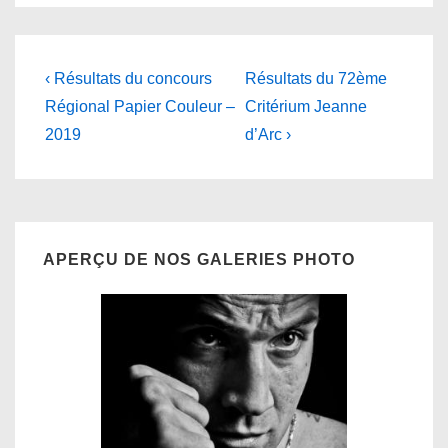
Navigation
Previous
Next
‹ Résultats du concours
Résultats du 72ème
Post
Post
de
Régional Papier Couleur –
Critérium Jeanne
is
is
2019
d’Arc ›
l’article
APERÇU DE NOS GALERIES PHOTO