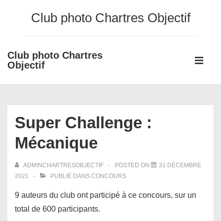
↓
Club photo Chartres Objectif
passer
au
contenu
Club photo Chartres
Main
principal
Objectif
Navigati
ME
Super Challenge :
Mécanique
ADMINCHARTRESOBJECTIF
POSTED ON
31 DÉCEMBRE
2021
PUBLIÉ DANS
CONCOURS
9 auteurs du club ont participé à ce concours, sur un
total de 600 participants.