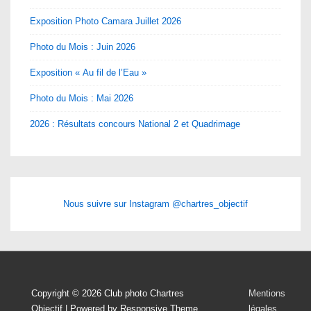
Exposition Photo Camara Juillet 2026
Photo du Mois : Juin 2026
Exposition « Au fil de l’Eau »
Photo du Mois : Mai 2026
2026 : Résultats concours National 2 et Quadrimage
Nous suivre sur Instagram @chartres_objectif
Menu
Copyright © 2026
Club photo Chartres
Mentions
Objectif
| Powered by
Responsive Theme
légales