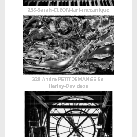
258-Sarah-CLEON-lart-mecanique
320-Andre-PETITDEMANGE-En-
Harley-Davidson