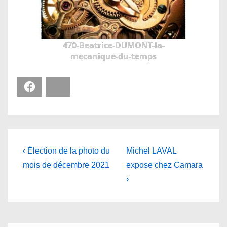
470-Beatrice-DUMONT-la-
mecanique-du-temps
Facebook
Bluesky
Navigation
Previous
Next
‹ Élection de la photo du
Michel LAVAL
Post
Post
de
mois de décembre 2021
expose chez Camara
is
is
›
l’article