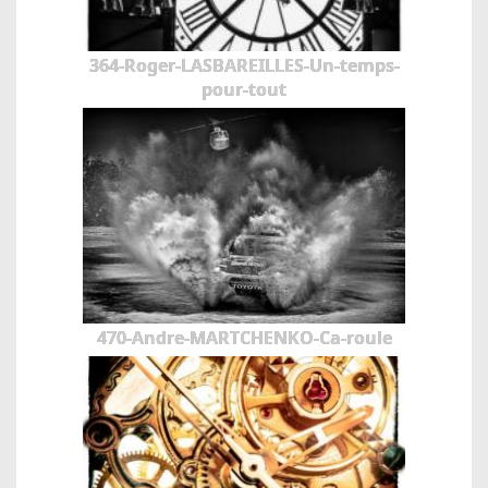
364-Roger-LASBAREILLES-Un-temps-
pour-tout
470-Andre-MARTCHENKO-Ca-roule