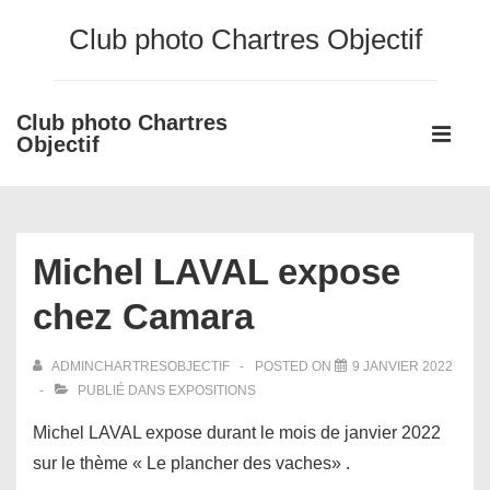
↓
Club photo Chartres Objectif
passer
au
contenu
Club photo Chartres
Main
principal
Objectif
Navigati
ME
Michel LAVAL expose
chez Camara
ADMINCHARTRESOBJECTIF
POSTED ON
9 JANVIER 2022
PUBLIÉ DANS
EXPOSITIONS
Michel LAVAL expose durant le mois de janvier 2022
sur le thème « Le plancher des vaches» .