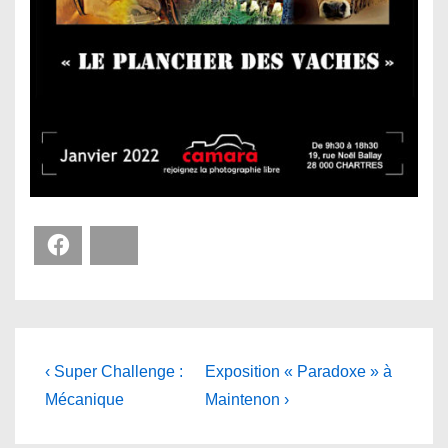
Facebook
Bluesky
Navigation
Previous
Next
‹ Super Challenge :
Exposition « Paradoxe » à
Post
Post
de
Mécanique
Maintenon ›
is
is
l’article