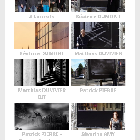
4 laureats
Béatrice DUMONT
Béatrice DUMONT
Matthias DUVIVIER
Matthias DUVIVIER
Patrick PIERRE
IUT
Patrick PIERRE -
Séverine AMY