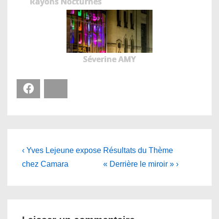
Rayons Nocturnes
Séverine AMY
Facebook
Bluesky
Navigation
Previous
Next
‹ Yves Lejeune expose
Résultats du Thème
Post
Post
de
chez Camara
« Derrière le miroir » ›
is
is
l’article