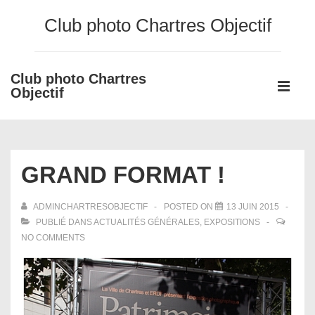
↓
Club photo Chartres Objectif
passer
au
contenu
Club photo Chartres
Main
principal
Objectif
Navigati
ME
GRAND FORMAT !
ADMINCHARTRESOBJECTIF
POSTED ON
13 JUIN 2015
PUBLIÉ DANS
ACTUALITÉS GÉNÉRALES
,
EXPOSITIONS
NO COMMENTS