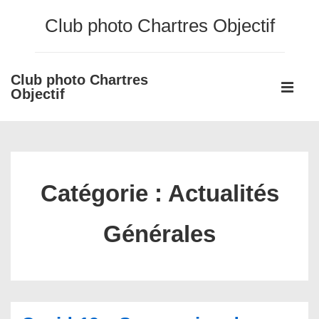
↓
Club photo Chartres Objectif
passer
au
contenu
Club photo Chartres
Main
principal
Objectif
Navigati
ME
Catégorie :
Actualités
Générales