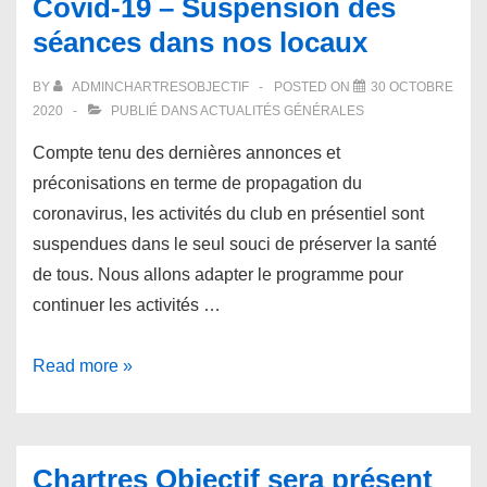
Covid-19 – Suspension des
séances dans nos locaux
BY
ADMINCHARTRESOBJECTIF
POSTED ON
30 OCTOBRE
2020
PUBLIÉ DANS
ACTUALITÉS GÉNÉRALES
Compte tenu des dernières annonces et
préconisations en terme de propagation du
coronavirus, les activités du club en présentiel sont
suspendues dans le seul souci de préserver la santé
de tous. Nous allons adapter le programme pour
continuer les activités …
Covid-
Read more »
19
–
Suspension
Chartres Objectif sera présent
des