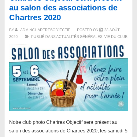
au salon des associations de
séances
Chartres 2020
dans
nos
BY
ADMINCHARTRESOBJECTIF
POSTED ON
28 AOÛT
locaux
2020
PUBLIÉ DANS
ACTUALITÉS GÉNÉRALES
,
VIE DU CLUB
Notre club photo Chartres Objectif sera présent au
salon des associations de Chartres 2020, les samedi 5