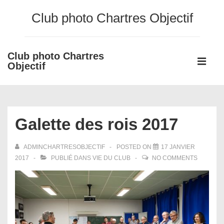
↓
Club photo Chartres Objectif
passer
au
contenu
Club photo Chartres
Main
principal
Objectif
Navigati
ME
Galette des rois 2017
ADMINCHARTRESOBJECTIF
POSTED ON
17 JANVIER
2017
PUBLIÉ DANS
VIE DU CLUB
NO COMMENTS