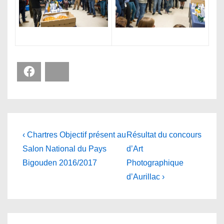
Facebook
Bluesky
Navigation
Previous
Next
‹ Chartres Objectif présent au
Résultat du concours
Post
Post
de
Salon National du Pays
d’Art
is
is
Bigouden 2016/2017
Photographique
l’article
d’Aurillac ›