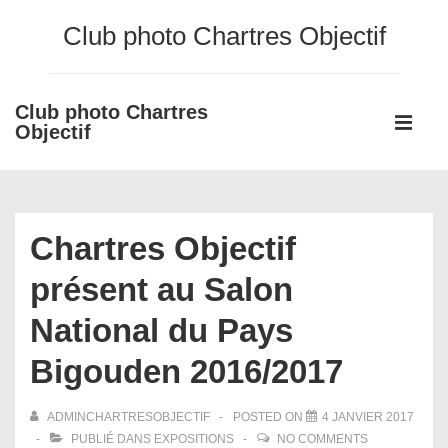
↓
Club photo Chartres Objectif
passer
au
contenu
Club photo Chartres
Main
principal
Objectif
Navigati
ME
Chartres Objectif
présent au Salon
National du Pays
Bigouden 2016/2017
ADMINCHARTRESOBJECTIF
POSTED ON
4 JANVIER 2017
PUBLIÉ DANS
EXPOSITIONS
NO COMMENTS