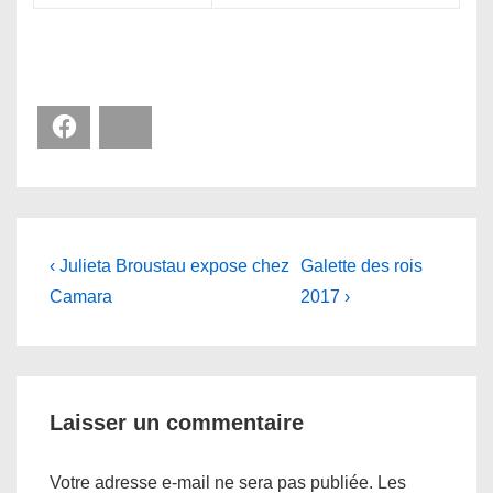
Facebook
Bluesky
Navigation
Previous
Next
‹ Julieta Broustau expose chez
Galette des rois
Post
Post
de
Camara
2017 ›
is
is
l’article
Laisser un commentaire
Votre adresse e-mail ne sera pas publiée.
Les