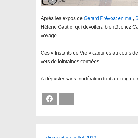
Après les expos de
Gérard Prévost en mai
,
S
Hélène Gautier qui dévoilera bientôt chez 
voyage.
Ces « Instants de Vie » capturés au cours d
vers de lointaines contrées.
À déguster sans modération tout au long du m
Facebook
Bluesky
Previous
‹ Exposition juillet 2013