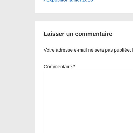
Navigation
Post
de
is
l’article
Laisser un commentaire
Votre adresse e-mail ne sera pas publiée.
Commentaire
*