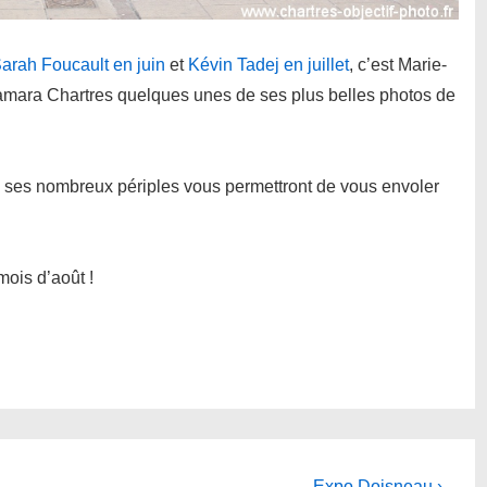
arah Foucault en juin
et
Kévin Tadej en juillet
, c’est Marie-
Camara Chartres quelques unes de ses plus belles photos de
e ses nombreux périples vous permettront de vous envoler
ois d’août !
Next
Expo Doisneau ›