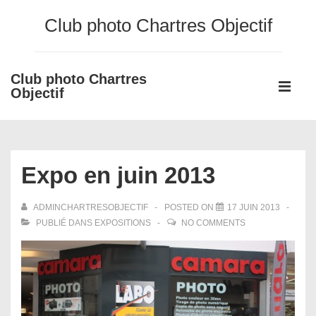
↓
Club photo Chartres Objectif
passer
au
contenu
Club photo Chartres
Main
principal
Objectif
Navigati
ME
Expo en juin 2013
ADMINCHARTRESOBJECTIF
POSTED ON
17 JUIN 2013
PUBLIÉ DANS
EXPOSITIONS
NO COMMENTS