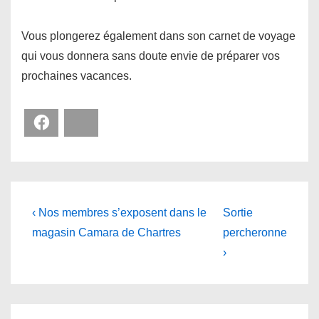
Vous plongerez également dans son carnet de voyage
qui vous donnera sans doute envie de préparer vos
prochaines vacances.
Facebook
Bluesky
Navigation
Previous
Next
‹ Nos membres s’exposent dans le
Sortie
Post
Post
de
magasin Camara de Chartres
percheronne
is
is
›
l’article