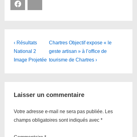
Facebook
Bluesky
Navigation
Previous
Next
‹ Résultats
Chartres Objectif expose « le
Post
Post
de
National 2
geste artisan » à l’office de
is
is
Image Projetée
tourisme de Chartres ›
l’article
Laisser un commentaire
Votre adresse e-mail ne sera pas publiée.
Les
champs obligatoires sont indiqués avec
*