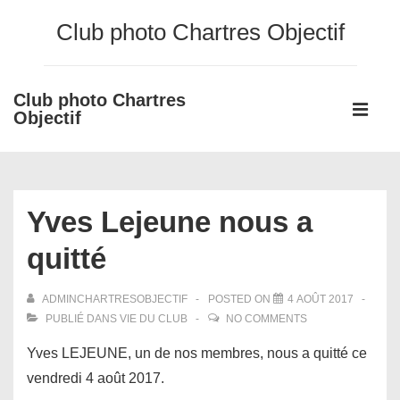
↓
Club photo Chartres Objectif
passer
au
contenu
Club photo Chartres
Main
principal
Objectif
Navigati
ME
Yves Lejeune nous a
quitté
ADMINCHARTRESOBJECTIF
POSTED ON
4 AOÛT 2017
PUBLIÉ DANS
VIE DU CLUB
NO COMMENTS
Yves LEJEUNE, un de nos membres, nous a quitté ce
vendredi 4 août 2017.