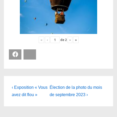
«
‹
de
2
›
»
Facebook
Bluesky
Navigation
Previous
Next
‹ Exposition « Vous
Élection de la photo du mois
Post
Post
de
avez dit flou »
de septembre 2023 ›
is
is
l’article