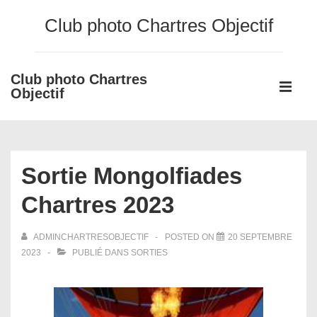
↓
Club photo Chartres Objectif
passer
au
contenu
Club photo Chartres
Main
principal
Objectif
Navigati
ME
Sortie Mongolfiades
Chartres 2023
ADMINCHARTRESOBJECTIF
POSTED ON
20 SEPTEMBRE
2023
PUBLIÉ DANS
SORTIES