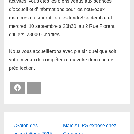
activités, vous êtes les biens venus aux séances
d’accueil et d’informations pour les nouveaux
membres qui auront lieu les lundi 8 septembre et
mercredi 10 septembre à 20h30, au 2 Rue Florent
d’Illiers, 28000 Chartres.
Nous vous accueillerons avec plaisir, quel que soit
votre niveau de compétence ou votre domaine de
prédilection.
Facebook
Bluesky
Navigation
Previous
Next
‹ Salon des
Marc ALIPS expose chez
Post
Post
associations 2025
Camara ›