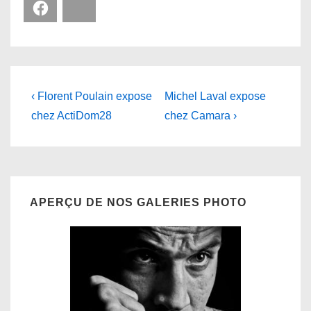
Facebook
Bluesky
Navigation
Previous
Next
‹ Florent Poulain expose
Michel Laval expose
Post
Post
de
chez ActiDom28
chez Camara ›
is
is
l’article
APERÇU DE NOS GALERIES PHOTO