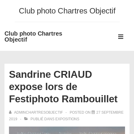
↓
Club photo Chartres Objectif
passer
au
contenu
Club photo Chartres
Main
principal
Objectif
Navigati
ME
Sandrine CRIAUD
expose lors de
Festiphoto Rambouillet
ADMINCHARTRESOBJECTIF
POSTED ON
27 SEPTEMBRE
2019
PUBLIÉ DANS
EXPOSITIONS