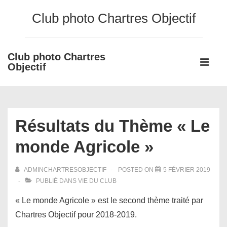
↓
Club photo Chartres Objectif
passer
au
contenu
Club photo Chartres
Main
principal
Objectif
Navigati
ME
Résultats du Thème « Le
monde Agricole »
ADMINCHARTRESOBJECTIF
POSTED ON
5 FÉVRIER 2019
PUBLIÉ DANS
VIE DU CLUB
« Le monde Agricole » est le second thème traité par
Chartres Objectif pour 2018-2019.