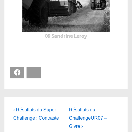
09 Sandrine Leroy
Facebook
Bluesky
Navigation
Previous
Next
‹ Résultats du Super
Résultats du
Post
Post
de
Challenge : Contraste
ChallengeUR07 –
is
is
Givré ›
l’article