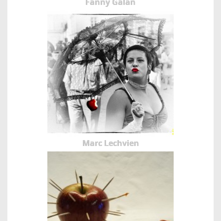
Fanny Galan
Marc Lechvien