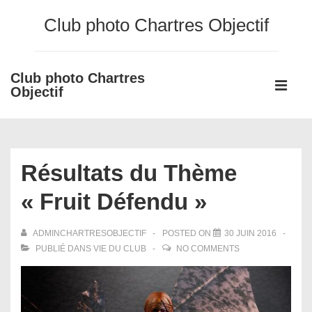
↓
Club photo Chartres Objectif
passer
au
contenu
Club photo Chartres
Main
principal
Objectif
Navigati
ME
Résultats du Thème
« Fruit Défendu »
ADMINCHARTRESOBJECTIF
POSTED ON
30 JUIN 2016
PUBLIÉ DANS
VIE DU CLUB
NO COMMENTS