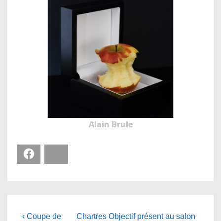
Alain Brule
Facebook
Bluesky
Navigation
Previous
Next
‹ Coupe de
Chartres Objectif présent au salon