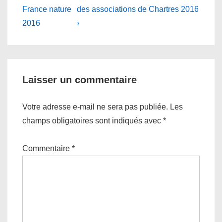
Post
Post
de
France nature
des associations de Chartres 2016
is
is
2016
›
l’article
Laisser un commentaire
Votre adresse e-mail ne sera pas publiée.
Les
champs obligatoires sont indiqués avec
*
Commentaire
*