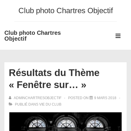
↓
Club photo Chartres Objectif
passer
au
contenu
Club photo Chartres
Main
principal
Objectif
Navigati
ME
Résultats du Thème
« Fenêtre sur… »
ADMINCHARTRESOBJECTIF
POSTED ON
9 MARS 2018
PUBLIÉ DANS
VIE DU CLUB