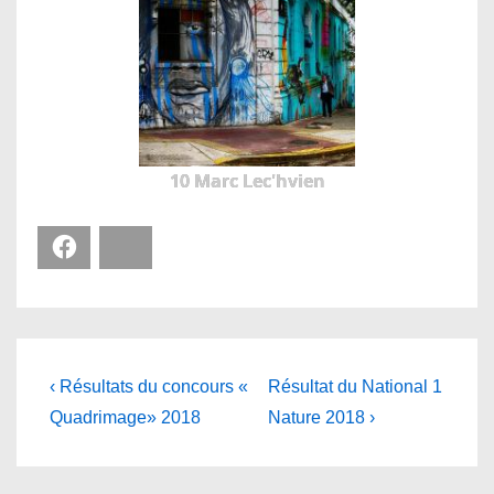
10 Marc Lec'hvien
Facebook
Bluesky
Navigation
Previous
Next
‹ Résultats du concours «
Résultat du National 1
Post
Post
de
Quadrimage» 2018
Nature 2018 ›
is
is
l’article