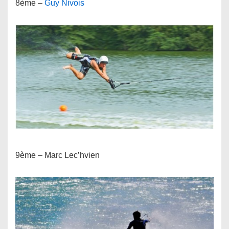
8ème –
Guy Nivois
9ème – Marc Lec’hvien