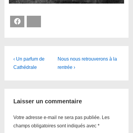
Facebook
Bluesky
Navigation
Previous
Next
‹ Un parfum de
Nous nous retrouverons à la
Post
Post
de
Cathédrale
rentrée ›
is
is
l’article
Laisser un commentaire
Votre adresse e-mail ne sera pas publiée.
Les
champs obligatoires sont indiqués avec
*