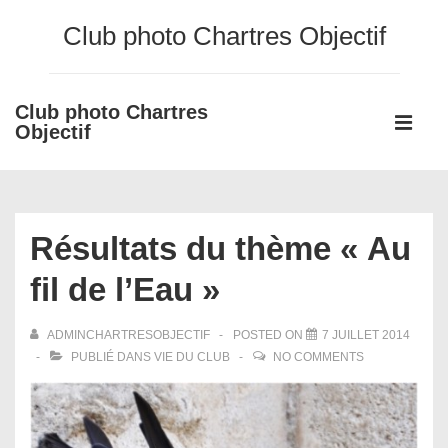
↓
Club photo Chartres Objectif
passer
au
contenu
Club photo Chartres
Main
principal
Objectif
Navigati
ME
Résultats du thème « Au
fil de l’Eau »
ADMINCHARTRESOBJECTIF
POSTED ON
7 JUILLET 2014
PUBLIÉ DANS
VIE DU CLUB
NO COMMENTS