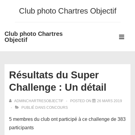
↓
Club photo Chartres Objectif
passer
au
contenu
Club photo Chartres
Main
principal
Objectif
Navigati
ME
Résultats du Super
Challenge : Un détail
ADMINCHARTRESOBJECTIF
POSTED ON
26 MARS 2019
PUBLIÉ DANS
CONCOURS
5 membres du club ont participé à ce challenge de 383
participants