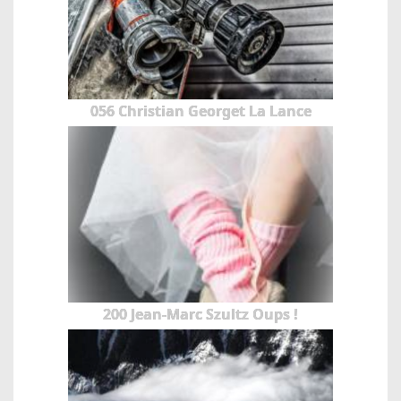
056 Christian Georget La Lance
200 Jean-Marc Szultz Oups !