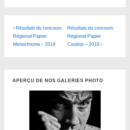
Navigation
Previous
Next
‹ Résultats du concours
Résultats du concours
Post
Post
de
Régional Papier
Régional Papier
is
is
Monochrome – 2019
Couleur – 2019 ›
l’article
APERÇU DE NOS GALERIES PHOTO