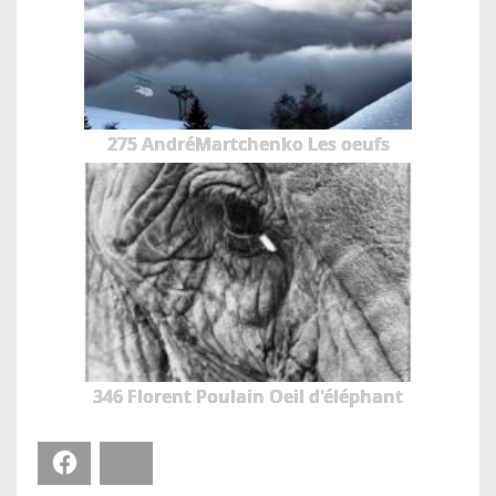
275 AndréMartchenko Les oeufs
346 Florent Poulain Oeil d'éléphant
Facebook
Bluesky