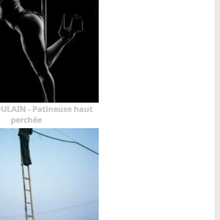
OULAIN - Patineuse haut
perchée