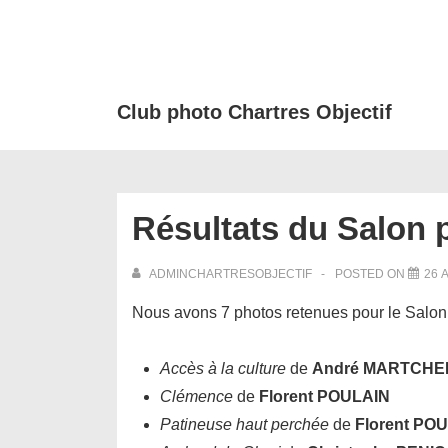
↓
passer
au
contenu
Club photo Chartres Objectif
principal
Résultats du Salon 
ADMINCHARTRESOBJECTIF
POSTED ON
26 
Nous avons 7 photos retenues pour le Salon
Accès à la culture
de
André MARTCH
Clémence
de
Florent POULAIN
Patineuse haut perchée
de
Florent PO