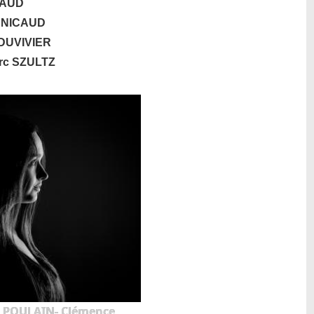
CAUD
PENICAUD
DUVIVIER
rc SZULTZ
t POULAIN- Clémence