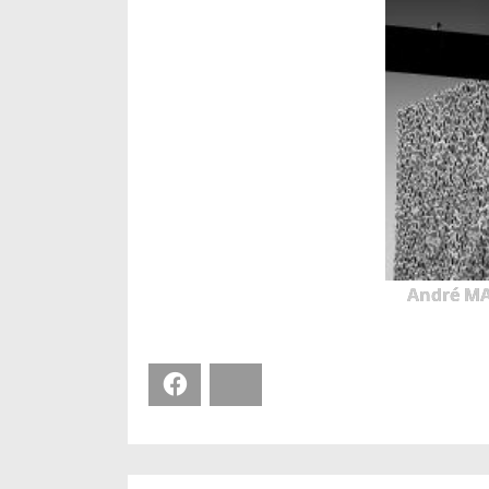
André MA
Facebook
Bluesky