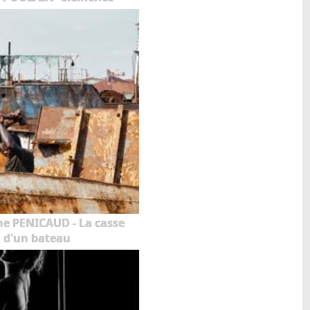
he PENICAUD - La casse
d'un bateau