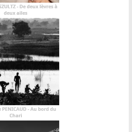
SZULTZ - De deux lèvres à
deux ailes
e PENICAUD - Au bord du
Chari