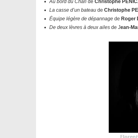
Au bord du Chari
de
Christophe PENI
La casse d’un bateau
de
Christophe 
Équipe légère de dépannage
de
Roger 
De deux lèvres à deux ailes
de J
ean-Ma
Floren