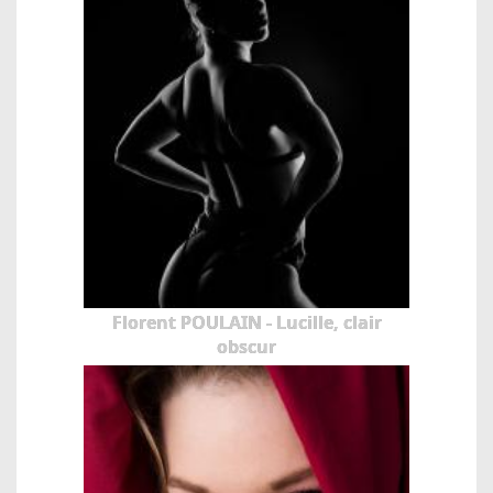
Florent POULAIN - Lucille, clair
obscur