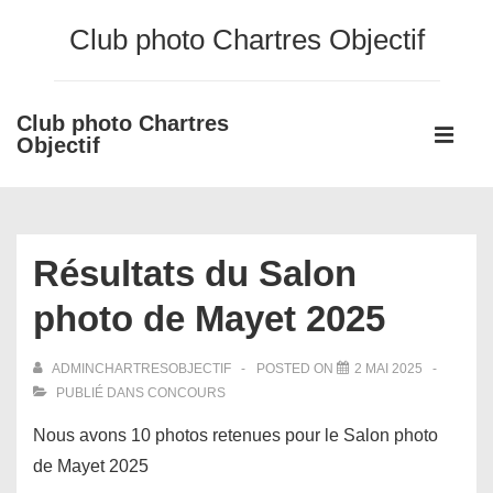
↓
Club photo Chartres Objectif
passer
au
contenu
Club photo Chartres
Main
principal
Objectif
Navigati
ME
Résultats du Salon
photo de Mayet 2025
ADMINCHARTRESOBJECTIF
POSTED ON
2 MAI 2025
PUBLIÉ DANS
CONCOURS
Nous avons 10 photos retenues pour le Salon photo
de Mayet 2025