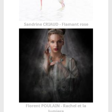
Sandrine CRIAUD - Flamant rose
Florent POULAIN - Rachel et la
lumiere