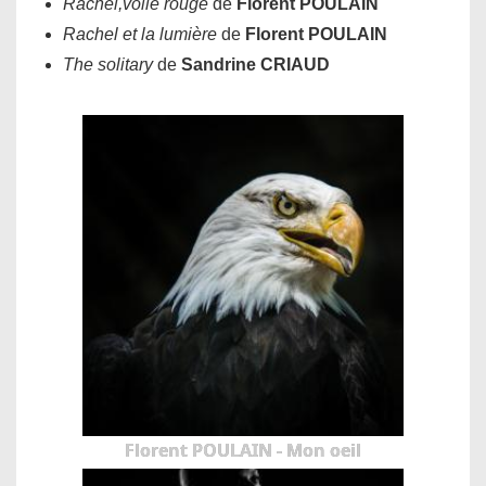
Rachel,voile rouge
de
Florent POULAIN
Rachel et la lumière
de
Florent POULAIN
The solitary
de
Sandrine CRIAUD
Florent POULAIN - Mon oeil