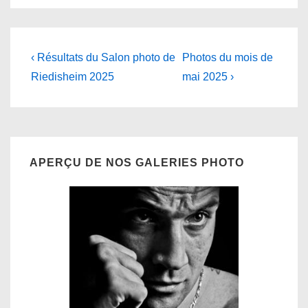
Navigation
Previous
Next
‹ Résultats du Salon photo de
Photos du mois de
Post
Post
de
Riedisheim 2025
mai 2025 ›
is
is
l’article
APERÇU DE NOS GALERIES PHOTO