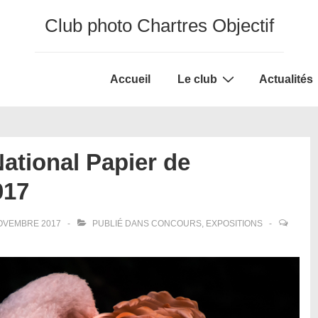
Club photo Chartres Objectif
Main
Accueil
Le club
Actualités
Navigation
ational Papier de
017
OVEMBRE 2017
PUBLIÉ DANS
CONCOURS
,
EXPOSITIONS