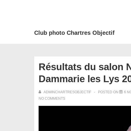
↓
passer
au
contenu
Club photo Chartres Objectif
principal
Résultats du salon N
Dammarie les Lys 2
ADMINCHARTRESOBJECTIF
POSTED ON
6 N
NO COMMENTS