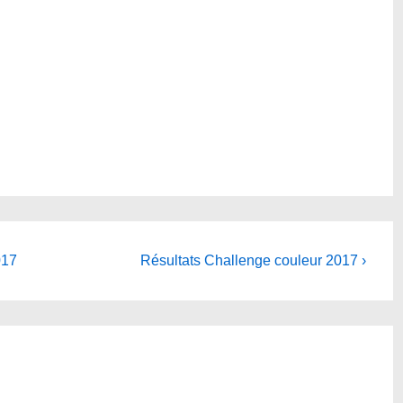
Next
017
Résultats Challenge couleur 2017 ›
Post
is