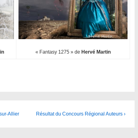
in
« Fantasy 1275 » de
Hervé Martin
Next
ur-Allier
Résultat du Concours Régional Auteurs ›
Post
is