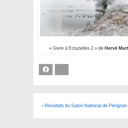
« Givre à Ecluzelles 2 » de
Hervé Mart
Facebook
Bluesky
Navigation
Previous
‹ Résultats du Salon National de Pérignat-s
Post
de
is
l’article