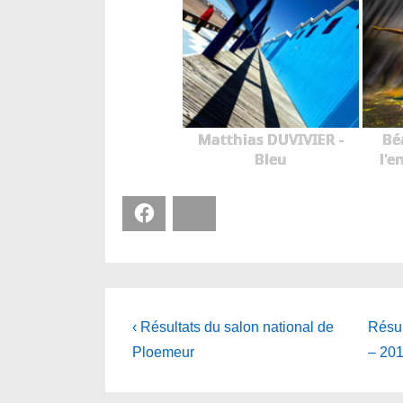
Matthias DUVIVIER -
Bé
Bleu
l'e
Facebook
Bluesky
Navigation
Previous
Next
‹ Résultats du salon national de
Résu
Post
Post
de
Ploemeur
– 201
is
is
l’article