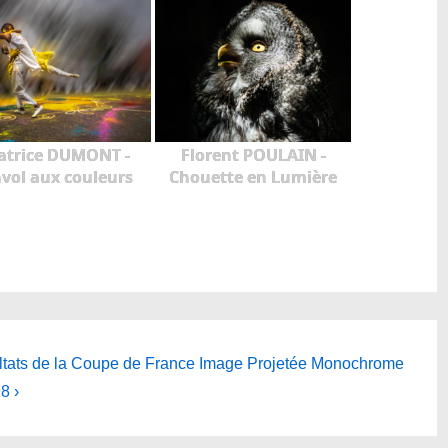
atrice DUMONT -
Florent POULAIN -
nvol aux couleurs
Chouette en Lumière
ltats de la Coupe de France Image Projetée Monochrome
8 ›