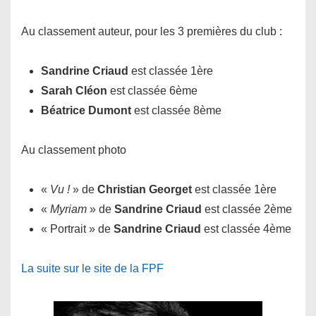
Au classement auteur, pour les 3 premières du club :
Sandrine Criaud
est classée 1ère
Sarah Cléon
est classée 6ème
Béatrice Dumont
est classée 8ème
Au classement photo
«
Vu !
» de
Christian Georget
est classée 1ère
«
Myriam
» de
Sandrine Criaud
est classée 2ème
« Portrait »
de
Sandrine Criaud
est classée 4ème
La suite sur le site de la FPF