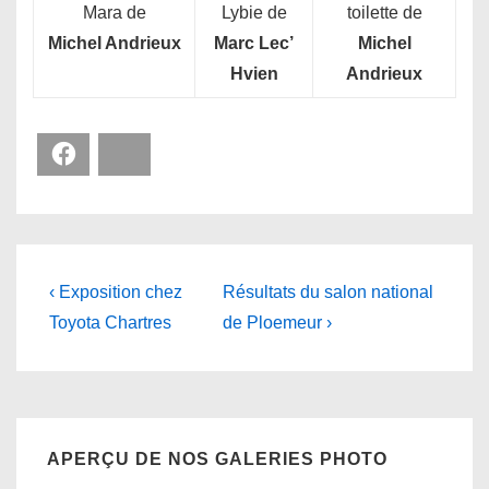
Mara de
Lybie de
toilette de
Michel Andrieux
Marc Lec’
Michel
Hvien
Andrieux
Facebook
Bluesky
Navigation
Previous
Next
‹ Exposition chez
Résultats du salon national
Post
Post
de
Toyota Chartres
de Ploemeur ›
is
is
l’article
APERÇU DE NOS GALERIES PHOTO