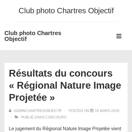
↓
Club photo Chartres Objectif
passer
au
contenu
Club photo Chartres
Main
principal
Objectif
Navigati
ME
Résultats du concours
« Régional Nature Image
Projetée »
ADMINCHARTRESOBJECTIF
POSTED ON
16 MARS 2018
PUBLIÉ DANS
CONCOURS
Le jugement du Régional Nature Image Projetée vient