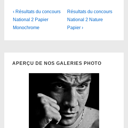
Navigation
Previous
Next
‹ Résultats du concours
Résultats du concours
Post
Post
de
National 2 Papier
National 2 Nature
is
is
Monochrome
Papier ›
l’article
APERÇU DE NOS GALERIES PHOTO