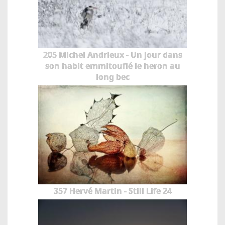
205 Michel Andrieux - Un jour dans
son habit emmitouflé le heron au
long bec
357 Hervé Martin - Still Life 24