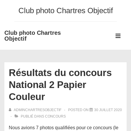
↓
Club photo Chartres Objectif
passer
au
contenu
Club photo Chartres
Main
principal
Objectif
Navigati
ME
Résultats du concours
National 2 Papier
Couleur
ADMINCHARTRESOBJECTIF
POSTED ON
30 JUILLET 2020
PUBLIÉ DANS
CONCOURS
Nous avions 7 photos qualifiées pour ce concours (le