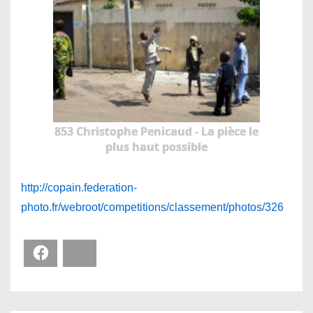
853 Christophe Penicaud - La pièce le
plus haut possible
http://copain.federation-
photo.fr/webroot/competitions/classement/photos/326
Facebook
Bluesky