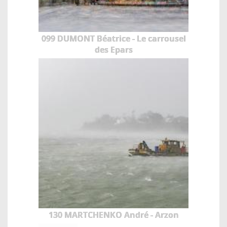
099 DUMONT Béatrice - Le carrousel
des Epars
130 MARTCHENKO André - Arzon