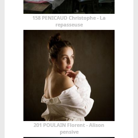
158 PENICAUD Christophe - La
repasseuse
201 POULAIN Florent - Alison
pensive