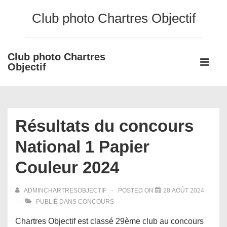
↓
Club photo Chartres Objectif
passer
au
contenu
Club photo Chartres
Main
principal
Objectif
Navigati
ME
Résultats du concours
National 1 Papier
Couleur 2024
ADMINCHARTRESOBJECTIF
POSTED ON
28 AOÛT 2024
PUBLIÉ DANS
CONCOURS
Chartres Objectif est classé 29ème club au concours