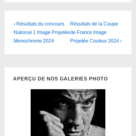
Navigation
Previous
Next
‹ Résultats du concours
Résultats de la Coupe
Post
Post
de
National 1 Image Projetée
de France Image
is
is
Monochrome 2024
Projetée Couleur 2024 ›
l’article
APERÇU DE NOS GALERIES PHOTO