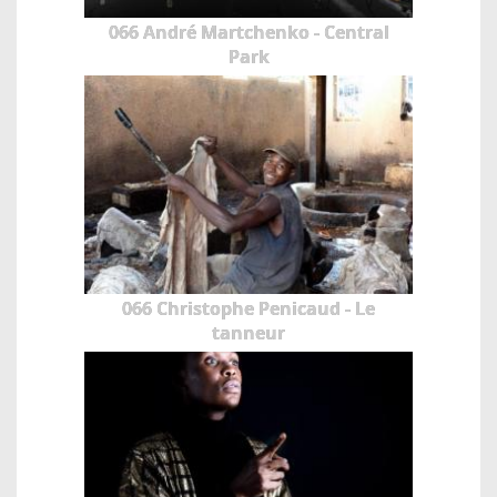
066 André Martchenko - Central
Park
066 Christophe Penicaud - Le
tanneur