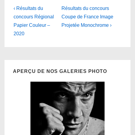
Navigation
Previous
Next
‹ Résultats du
Résultats du concours
Post
Post
de
concours Régional
Coupe de France Image
is
is
Papier Couleur –
Projetée Monochrome ›
l’article
2020
APERÇU DE NOS GALERIES PHOTO