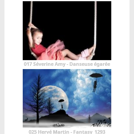
017 Séverine Amy - Danseuse égarée
025 Hervé Martin - Fantasy_1293