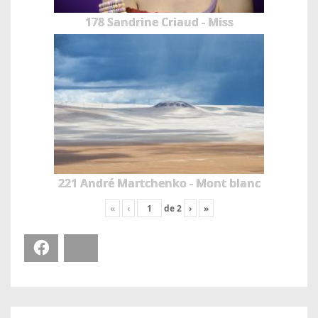
178 Sandrine Criaud - Miss
221 André Martchenko - Mont blanc
«
‹
de
2
›
»
Facebook
Bluesky