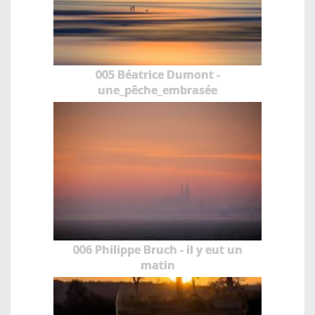
005 Béatrice Dumont -
une_pêche_embrasée
006 Philippe Bruch - il y eut un
matin