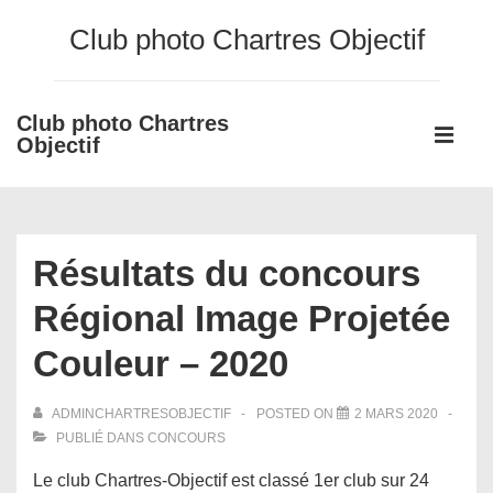
↓
Club photo Chartres Objectif
passer
au
contenu
Club photo Chartres
Main
principal
Objectif
Navigati
ME
Résultats du concours
Régional Image Projetée
Couleur – 2020
ADMINCHARTRESOBJECTIF
POSTED ON
2 MARS 2020
PUBLIÉ DANS
CONCOURS
Le club Chartres-Objectif est classé 1er club sur 24