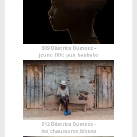
009 Béatrice Dumont -
jeune_fille_aux_baobabs
012 Béatrice Dumont -
les_chaussures_bleues