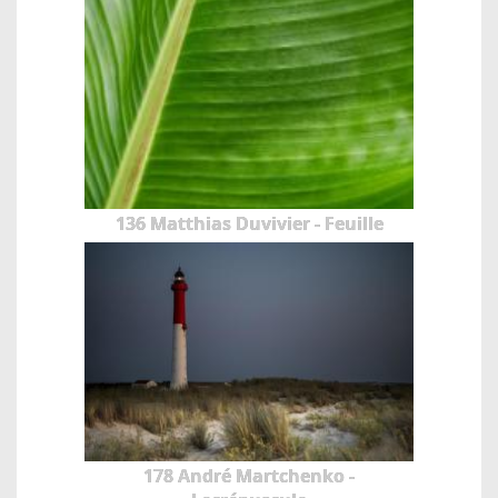
136 Matthias Duvivier - Feuille
178 André Martchenko -