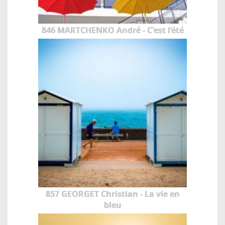
846 MARTCHENKO André - C'est l’été
857 GEORGET Christian - La vie en
bleu