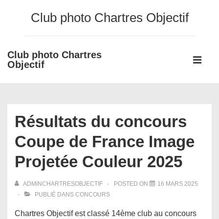
↓
Club photo Chartres Objectif
passer
au
contenu
Club photo Chartres
Main
principal
Objectif
Navigati
ME
Résultats du concours
Coupe de France Image
Projetée Couleur 2025
ADMINCHARTRESOBJECTIF
POSTED ON
16 MARS 2025
PUBLIÉ DANS
CONCOURS
Chartres Objectif est classé 14ème club au concours