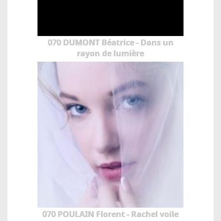
070 DUMONT Béatrice - Dans un
rayon de lumière
070 POULAIN Florent - Rachel voile