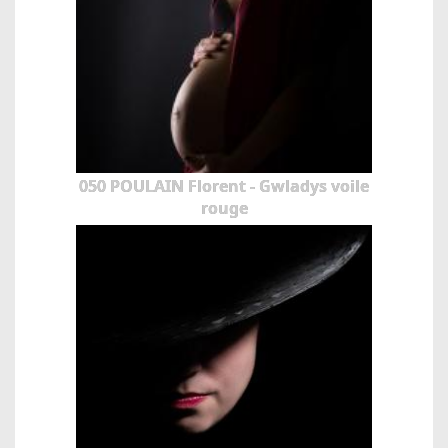
050 POULAIN Florent - Gwladys voile
rouge