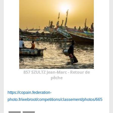
857 SZULTZ Jean-Marc - Retour de
pêche
https://copain.federation-
photo.fr/webroot/competitions/classement/photos/665