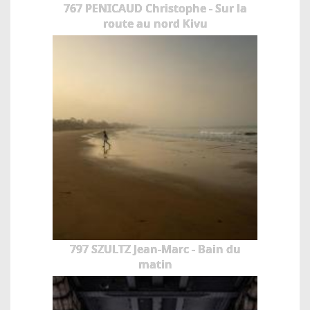
767 PENICAUD Christophe - Sur la
route au nord Kivu
797 SZULTZ Jean-Marc - Bain du
matin