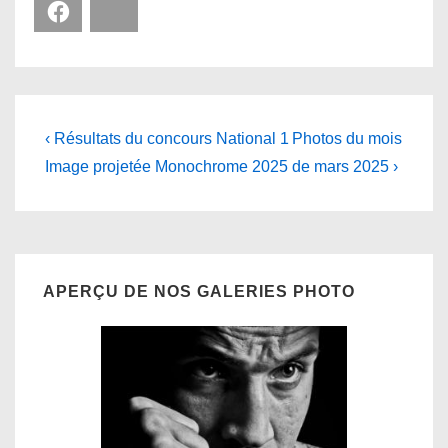
Facebook
Bluesky
Navigation
Previous
Next
‹ Résultats du concours National 1
Photos du mois
Post
Post
de
Image projetée Monochrome 2025
de mars 2025 ›
is
is
l’article
APERÇU DE NOS GALERIES PHOTO