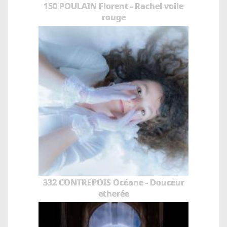
150 POULAIN Florent - Rachel voile
rouge
332 CONTREPOIS Océane - Douceur
etherée