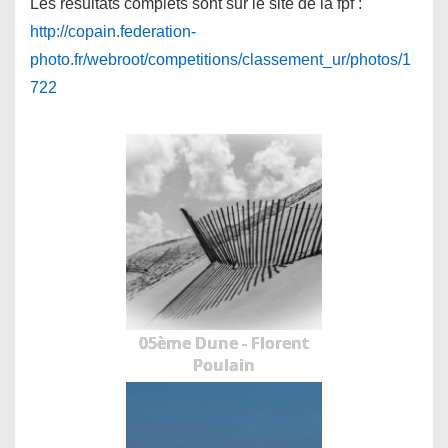
Les résultats complets sont sur le site de la fpf :
http://copain.federation-
photo.fr/webroot/competitions/classement_ur/photos/1
722
05ème Dune - Florent
Poulain