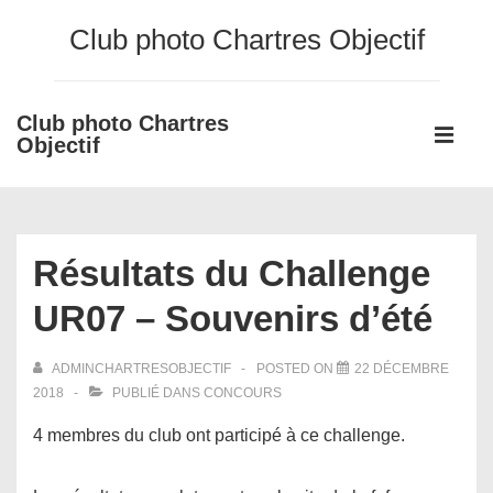
↓
Club photo Chartres Objectif
passer
au
contenu
Club photo Chartres
Main
principal
Objectif
Navigati
ME
Résultats du Challenge
UR07 – Souvenirs d’été
ADMINCHARTRESOBJECTIF
POSTED ON
22 DÉCEMBRE
2018
PUBLIÉ DANS
CONCOURS
4 membres du club ont participé à ce challenge.