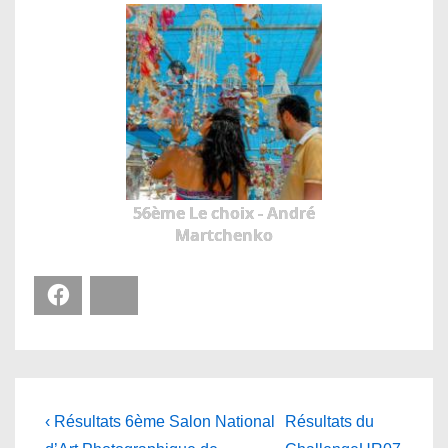
56ème Le choix - André
Martchenko
Facebook
Bluesky
Navigation
Previous
Next
‹ Résultats 6ème Salon National
Résultats du