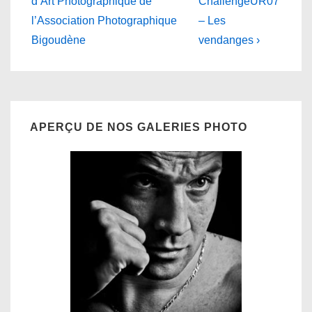
Post
Post
de
d’Art Photographique de
ChallengeUR07
is
is
l’Association Photographique
– Les
l’article
Bigoudène
vendanges ›
APERÇU DE NOS GALERIES PHOTO