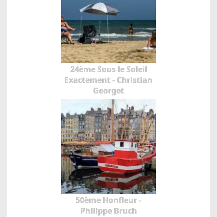
24ème Sous le Soleil
Exactement - Christian
Georget
50ème Honfleur -
Philippe Bruch