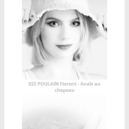
022 POULAIN Florent - Anaïs au
chapeau