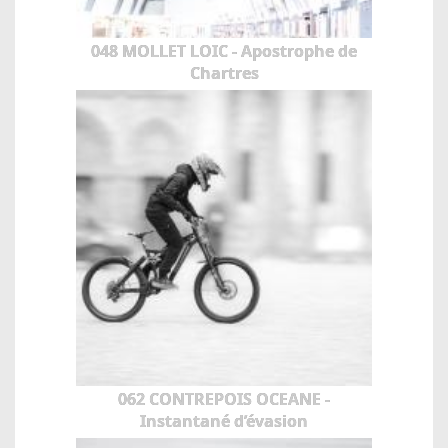
048 MOLLET LOIC - Apostrophe de
Chartres
062 CONTREPOIS OCEANE -
Instantané d’évasion