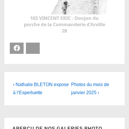
165 VINCENT ERIC - Donjon du
porche de la Commanderie d'Arville
28
Facebook
Bluesky
Navigation
Previous
Next
‹ Nathalie BLETON expose
Photos du mois de
Post
Post
de
à l’Esperluette
janvier 2025 ›
is
is
l’article
APERÇU DE NOS GALERIES PHOTO