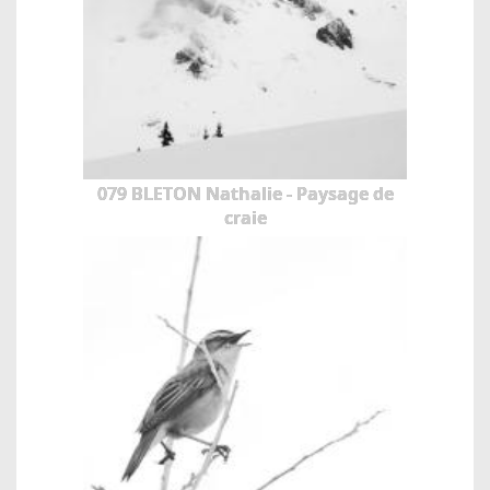
079 BLETON Nathalie - Paysage de
craie