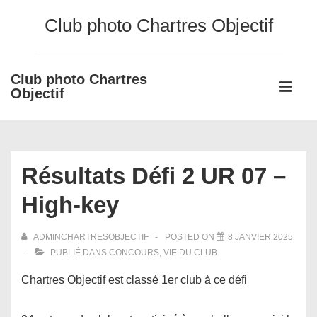
↓
Club photo Chartres Objectif
passer
au
contenu
Club photo Chartres
Main
principal
Objectif
Navigati
ME
Résultats Défi 2 UR 07 –
High-key
ADMINCHARTRESOBJECTIF
POSTED ON
8 JANVIER 2025
PUBLIÉ DANS
CONCOURS
,
VIE DU CLUB
Chartres Objectif est classé 1er club à ce défi