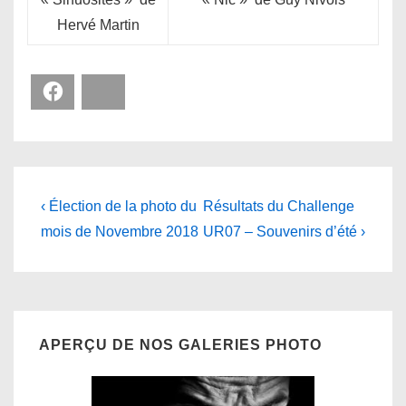
Hervé Martin
Facebook
Bluesky
Navigation
Previous
Next
‹ Élection de la photo du
Résultats du Challenge
Post
Post
de
mois de Novembre 2018
UR07 – Souvenirs d’été ›
is
is
l’article
APERÇU DE NOS GALERIES PHOTO