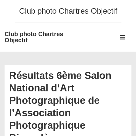
↓
Club photo Chartres Objectif
passer
au
contenu
Club photo Chartres
Main
principal
Objectif
Navigati
ME
Résultats 6ème Salon
National d’Art
Photographique de
l’Association
Photographique