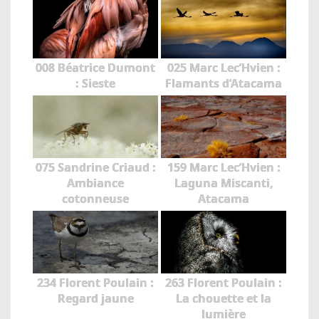
008 Béatrice Dumont
025 Marc Lec’Hvien :
: Sieste
Flamants d’Atacama
075 Sandrine Criaud :
159 Marc Lec’Hvien :
Ambiance
Laguna Miscanti,
cotonneuse
Atacama
234 Florent Poulain :
263 Florent Poulain :
Regard jaune
La chouette et la
lumière