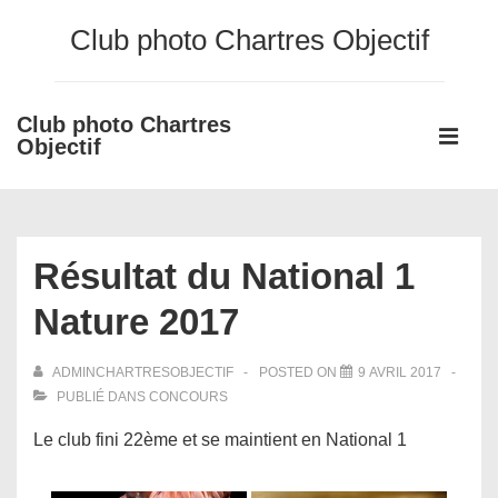
↓
Club photo Chartres Objectif
passer
au
contenu
Club photo Chartres
Main
principal
Objectif
Navigati
ME
Résultat du National 1
Nature 2017
ADMINCHARTRESOBJECTIF
POSTED ON
9 AVRIL 2017
PUBLIÉ DANS
CONCOURS
Le club fini 22ème et se maintient en National 1