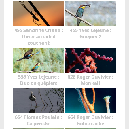
455 Sandrine Criaud :
455 Yves Lejeune :
Dîner au soleil
Guêpier 2
couchant
558 Yves Lejeune :
628 Roger Duvivier :
Duo de guêpiers
Mon œil
664 Florent Poulain :
664 Roger Duvivier :
Ca penche
Gobie caché