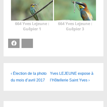
664 Yves Lejeune :
664 Yves Lejeune :
Guêpier 1
Guêpier 3
Facebook
Bluesky
Navigation
Previous
Next
‹ Élection de la photo
Yves LEJEUNE expose à
Post
Post
de
du mois d’avril 2017
l’Hôtellerie Saint Yves ›
is
is
l’article