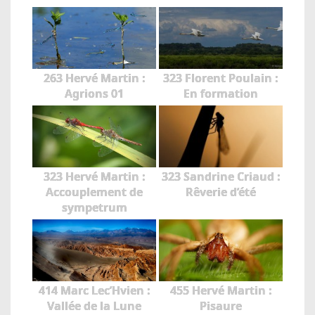
263 Hervé Martin :
323 Florent Poulain :
Agrions 01
En formation
323 Hervé Martin :
323 Sandrine Criaud :
Accouplement de
Rêverie d’été
sympetrum
414 Marc Lec’Hvien :
455 Hervé Martin :
Vallée de la Lune
Pisaure