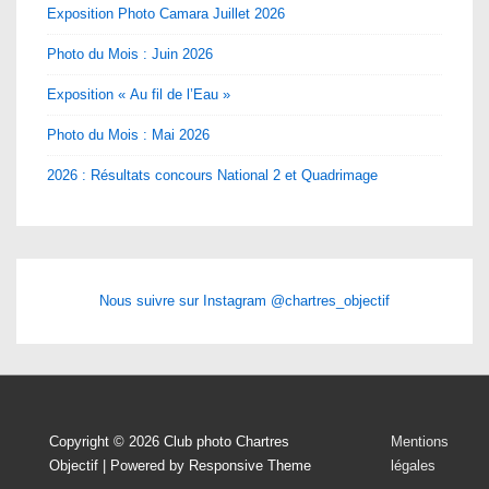
Exposition Photo Camara Juillet 2026
Photo du Mois : Juin 2026
Exposition « Au fil de l’Eau »
Photo du Mois : Mai 2026
2026 : Résultats concours National 2 et Quadrimage
Nous suivre sur Instagram @chartres_objectif
Menu
Copyright © 2026
Club photo Chartres
Mentions
Objectif
| Powered by
Responsive Theme
légales
du