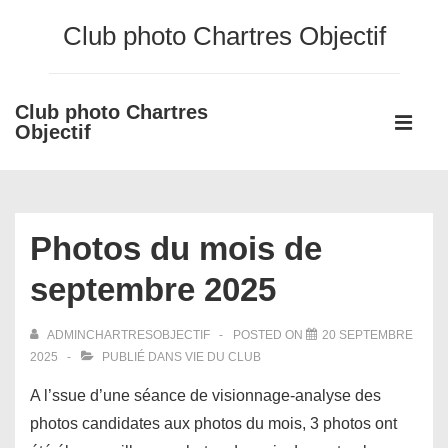
↓
Club photo Chartres Objectif
passer
au
contenu
Club photo Chartres
Main
principal
Objectif
Navigati
ME
Photos du mois de
septembre 2025
ADMINCHARTRESOBJECTIF
POSTED ON
20 SEPTEMBRE
2025
PUBLIÉ DANS
VIE DU CLUB
A l’ssue d’une séance de visionnage-analyse des
photos candidates aux photos du mois, 3 photos ont