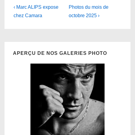
Navigation
Previous
Next
‹ Marc ALIPS expose
Photos du mois de
Post
Post
de
chez Camara
octobre 2025 ›
is
is
l’article
APERÇU DE NOS GALERIES PHOTO