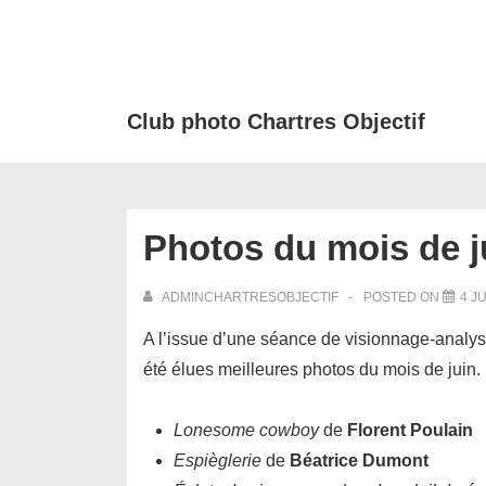
↓
passer
au
contenu
Club photo Chartres Objectif
principal
Photos du mois de j
ADMINCHARTRESOBJECTIF
POSTED ON
4 J
A l’issue d’une séance de visionnage-analys
été élues meilleures photos du mois de juin.
Lonesome cowboy
de
Florent Poulain
Espièglerie
de
Béatrice Dumont