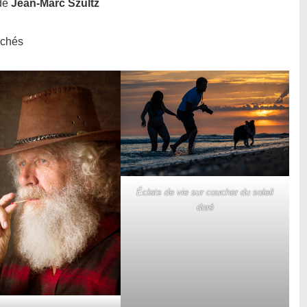
de
Jean-Marc Szultz
ichés
Éclats de vie sur coucher du soleil
doré