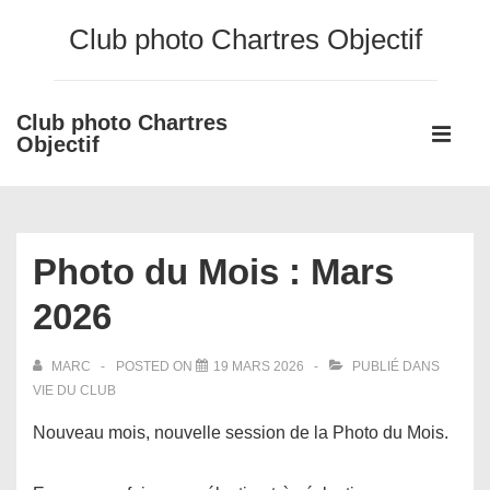
↓
Club photo Chartres Objectif
passer
au
contenu
Club photo Chartres
Main
principal
Objectif
Navigati
ME
Photo du Mois : Mars
2026
MARC
POSTED ON
19 MARS 2026
PUBLIÉ DANS
VIE DU CLUB
Nouveau mois, nouvelle session de la Photo du Mois.