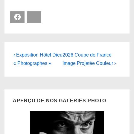
Facebook
Bluesky
Navigation
Previous
Next
‹ Exposition Hôtel Dieu
2026 Coupe de France
Post
Post
de
« Photographes »
Image Projetée Couleur ›
is
is
l’article
APERÇU DE NOS GALERIES PHOTO