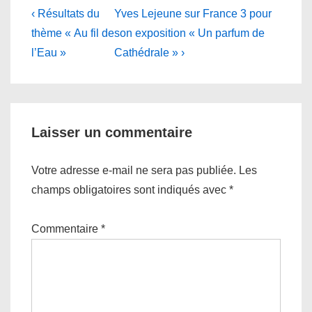
Navigation
Previous
Next
‹ Résultats du
Yves Lejeune sur France 3 pour
Post
Post
de
thème « Au fil de
son exposition « Un parfum de
is
is
l’Eau »
Cathédrale » ›
l’article
Laisser un commentaire
Votre adresse e-mail ne sera pas publiée.
Les
champs obligatoires sont indiqués avec
*
Commentaire
*