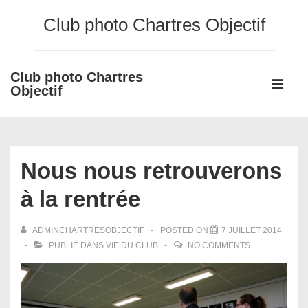
↓
Club photo Chartres Objectif
passer
au
contenu
Club photo Chartres
Main
principal
Objectif
Navigati
ME
Nous nous retrouverons
à la rentrée
ADMINCHARTRESOBJECTIF
POSTED ON
7 JUILLET 2014
PUBLIÉ DANS
VIE DU CLUB
NO COMMENTS