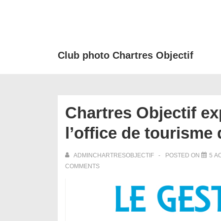
↓
passer
au
contenu
Club photo Chartres Objectif
principal
Chartres Objectif ex
l’office de tourisme
ADMINCHARTRESOBJECTIF
POSTED ON
5 A
COMMENTS