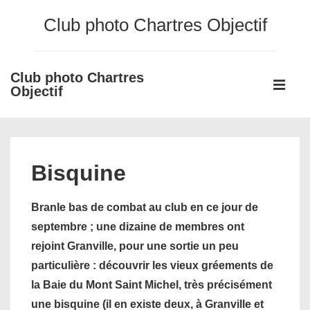
↓
Club photo Chartres Objectif
passer
au
contenu
Club photo Chartres
Main
principal
Objectif
Navigati
ME
Bisquine
Branle bas de combat au club en ce jour de
septembre ; une dizaine de membres ont
rejoint Granville, pour une sortie un peu
particulière : découvrir les vieux gréements de
la Baie du Mont Saint Michel, très précisément
une bisquine (il en existe deux, à Granville et