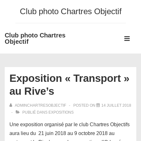
↓
Club photo Chartres Objectif
passer
au
contenu
Club photo Chartres
Main
principal
Objectif
Navigati
ME
Exposition « Transport »
au Rive’s
ADMINCHARTRESOBJECTIF
POSTED ON
14 JUILLET 2018
PUBLIÉ DANS
EXPOSITIONS
Une exposition organisé par le club Chartres Objectifs
aura lieu du 21 juin 2018 au 9 octobre 2018 au