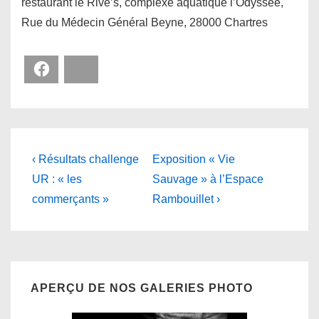
restaurant le Rive’s, complexe aquatique l’Odyssée,
Rue du Médecin Général Beyne, 28000 Chartres
Facebook
Bluesky
Navigation
Previous
Next
‹ Résultats challenge
Exposition « Vie
Post
Post
de
UR : « les
Sauvage » à l’Espace
is
is
commerçants »
Rambouillet ›
l’article
APERÇU DE NOS GALERIES PHOTO