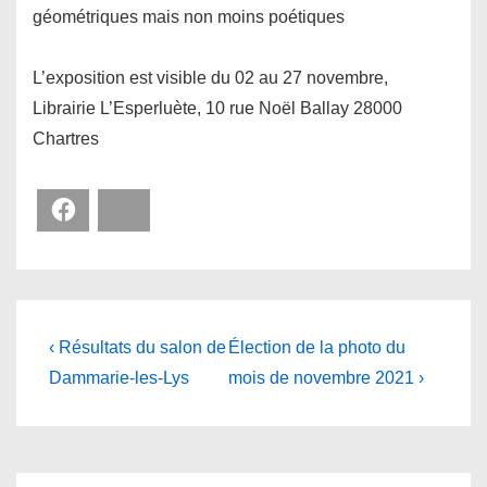
géométriques mais non moins poétiques
L’exposition est visible du 02 au 27 novembre,
Librairie L’Esperluète, 10 rue Noël Ballay 28000
Chartres
Facebook
Bluesky
Navigation
Previous
Next
‹ Résultats du salon de
Élection de la photo du
Post
Post
de
Dammarie-les-Lys
mois de novembre 2021 ›
is
is
l’article