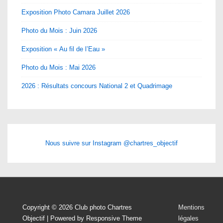
Exposition Photo Camara Juillet 2026
Photo du Mois : Juin 2026
Exposition « Au fil de l’Eau »
Photo du Mois : Mai 2026
2026 : Résultats concours National 2 et Quadrimage
Nous suivre sur Instagram @chartres_objectif
Menu
Copyright © 2026
Club photo Chartres
Mentions
Objectif
| Powered by
Responsive Theme
légales