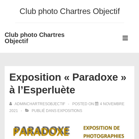
↓
Club photo Chartres Objectif
passer
au
contenu
Club photo Chartres
Main
principal
Objectif
Navigati
ME
Exposition « Paradoxe »
à l’Esperluète
ADMINCHARTRESOBJECTIF
POSTED ON
4 NOVEMBRE
2021
PUBLIÉ DANS
EXPOSITIONS